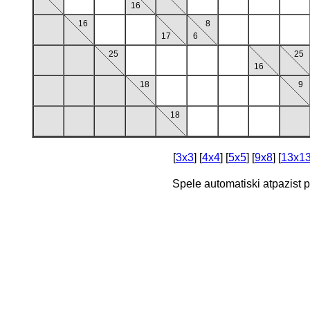
16
16
8
17
6
25
25
16
18
9
18
[
3x3
] [
4x4
] [
5x5
] [
9x8
] [
13x1
Spele automatiski atpazist