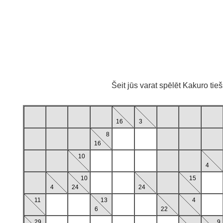
Šeit jūs varat spēlēt Kakuro tie
16
3
8
16
10
4
10
15
4
24
24
11
13
4
6
22
29
9