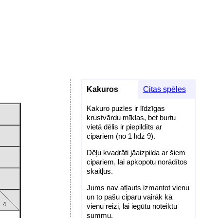
Kakuros
Citas spēles
Kakuro puzles ir līdzīgas
krustvārdu mīklas, bet burtu
vietā dēlis ir piepildīts ar
cipariem (no 1 līdz 9).
Dēļu kvadrāti jāaizpilda ar šiem
cipariem, lai apkopotu norādītos
skaitļus.
Jums nav atļauts izmantot vienu
un to pašu ciparu vairāk kā
4
vienu reizi, lai iegūtu noteiktu
summu.