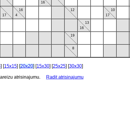
16
16
12
10
17
4
17
13
16
19
8
3
] [
15x15
]
[
20x20
]
[
15x30
] [
25x25
] [
30x30
]
 pareizu atrisinajumu.
Radit atrisinajumu