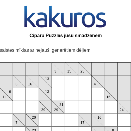
Ciparu Puzzles jūsu smadzenēm
šsaistes mīklas ar nejauši ģenerētiem dēļiem.
3
15
23
13
3
16
4
9
13
11
16
21
39
29
24
20
16
7
17
23
8